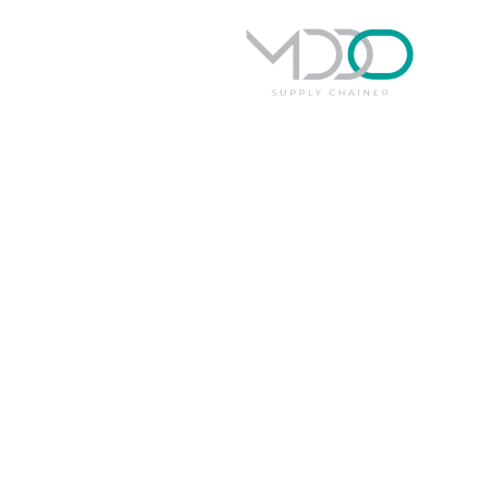
كي
الاستد